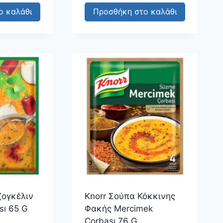
ο καλάθι
Προσθήκη στο καλάθι
ζογκέλιν
Knorr Σούπα Κόκκινης
sı 65 G
Φακής Mercimek
Çorbası 76 G