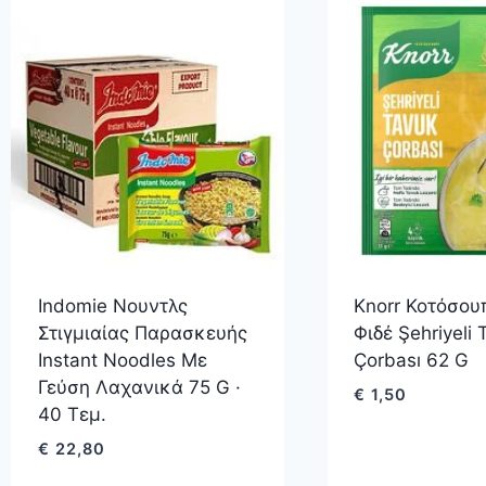
Indomie Νουντλς
Knorr Κοτόσου
Στιγμιαίας Παρασκευής
Φιδέ Şehriyeli 
Instant Noodles Με
Çorbası 62 G
Γεύση Λαχανικά 75 G ·
€
1,50
40 Τεμ.
€
22,80