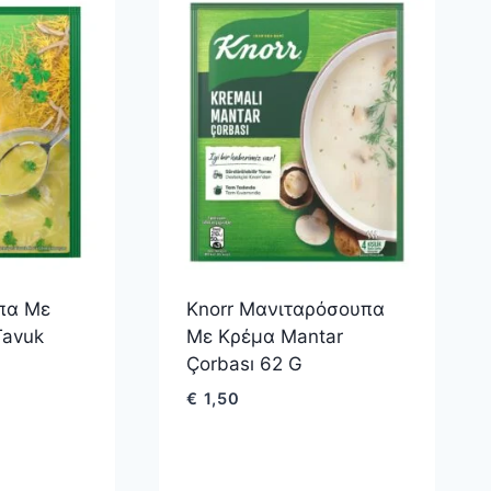
πα Με
Knorr Μανιταρόσουπα
Tavuk
Με Κρέμα Mantar
Çorbası 62 G
€
1,50