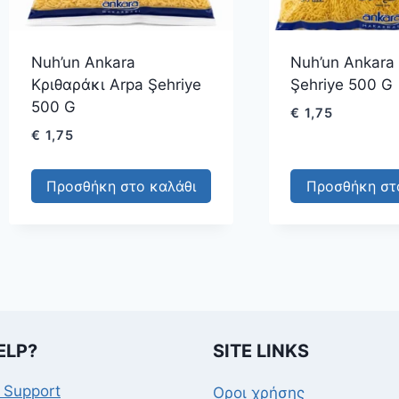
Nuh’un Ankara
Nuh’un Ankara 
Κριθαράκι Arpa Şehriye
Şehriye 500 G
500 G
€
1,75
€
1,75
Προσθήκη στο καλάθι
Προσθήκη στ
ELP?
SITE LINKS
 Support
Οροι χρήσης