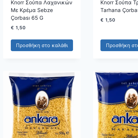
Knorr Σούπα Λαχανικών
Knorr Σούπα 
Με Κρέμα Sebze
Tarhana Çorba
Çorbası 65 G
€
1,50
€
1,50
Προσθήκη στο καλάθι
Προσθήκη στ