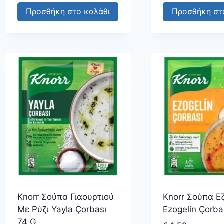
Προσθήκη στο καλάθι
Προσθήκη στ
Knorr Σούπα Γιαουρτιού
Knorr Σούπα Ε
Με Ρύζι Yayla Çorbası
Ezogelin Çorba
74 G