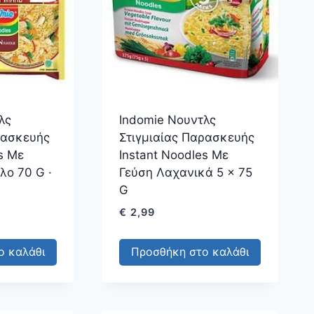
λς
Indomie Νουντλς
ρασκευής
Στιγμιαίας Παρασκευής
s Με
Instant Noodles Με
λο 70 G ·
Γεύση Λαχανικά 5 × 75
G
€
2,99
ο καλάθι
Προσθήκη στο καλάθι